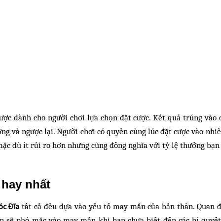
 cược dành cho người chơi lựa chọn đặt cược. Kết quả trúng vào
ởng và ngược lại. Người chơi có quyền cùng lúc đặt cược vào nhi
mặc dù ít rủi ro hơn nhưng cũng đồng nghĩa với tỷ lệ thưởng bạn
a hay nhất
tất cả đều dựa vào yếu tố may mắn của bản thân. Quan 
óc Đĩa
n sẽ phó mặc vào may mắn khi bạn chưa biết đến các bí quyết