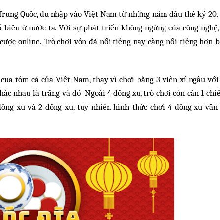
ừ Trung Quốc, du nhập vào Việt Nam từ những năm đầu thế kỷ 20.
 biến ở nước ta. Với sự phát triển không ngừng của công nghệ, 
ược online. Trò chơi vốn đã nổi tiếng nay càng nổi tiếng hơn b
 cua tôm cá của Việt Nam, thay vì chơi bằng 3 viên xí ngầu với
hác nhau là trắng và đỏ. Ngoài 4 đồng xu, trò chơi còn cần 1 chi
1 đồng xu và 2 đồng xu, tuy nhiên hình thức chơi 4 đồng xu vẫn