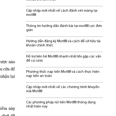
Cập nhập mới nhất về cách đánh vét máng tại
mot88
Thông tin hướng dẫn đánh bài tại mot88 cực đơn
giản
Hướng dẫn đăng ký Mot88 và cách để sở hữu tài
khoản chính thức
Hỗ trợ liên hệ Mot88 nhanh nhất khi gặp các vấn
đề cá cược
 cược nào
ều cửa để
Phương thức nạp tiền Mot88 và cách thực hiện
 nhận lại
nạp tiền an toàn
Cập nhập mới nhất về các chương trình khuyến
mãi Mot88
Các phương pháp rút tiền Mot88 thông dụng
nhất hiện nay
điểm này
 chơi dễ