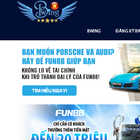
Skip
to
content
BWING
ĐĂNG KÝ B