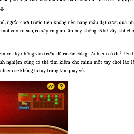
ng.
thủ, người chơi trước tiên không nên hăng máu đặt cược quá nhi
mỗi ván ra sao, có xảy ra gian lận hay không. Như vậy, khi chơ
em xét kỹ những ván trước đã ra các cửa gì. Anh em có thể tiến 
inh nghiệm cũng có thể tìm kiếm cho mình một tay chơi lão l
nh em sẽ không lo tay trắng khi quay về.