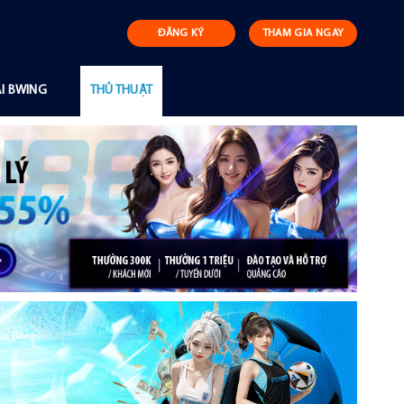
ĐĂNG KÝ
THAM GIA NGAY
I BWING
THỦ THUẬT