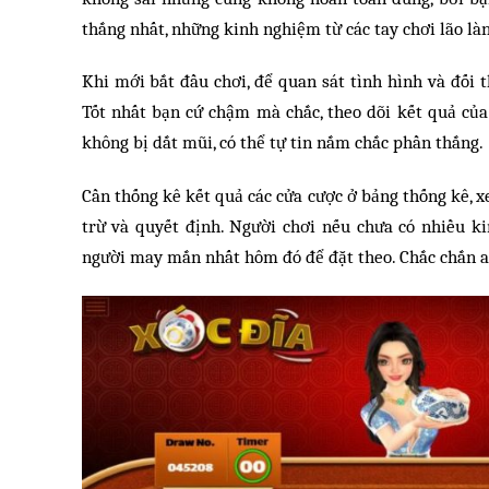
thắng nhất, những kinh nghiệm từ các tay chơi lão là
Khi mới bắt đầu chơi, để quan sát tình hình và đối 
Tốt nhất bạn cứ chậm mà chắc, theo dõi kết quả của 
không bị dắt mũi, có thể tự tin nắm chắc phần thắng.
Cần thống kê kết quả các cửa cược ở bảng thống kê, x
trừ và quyết định. Người chơi nếu chưa có nhiều k
người may mắn nhất hôm đó để đặt theo. Chắc chắn a