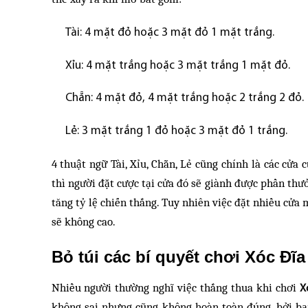
Tài: 4 mặt đỏ hoặc 3 mặt đỏ 1 mặt trắng.
Xỉu: 4 mặt trắng hoặc 3 mặt trắng 1 mặt đỏ.
Chẵn: 4 mặt đỏ, 4 mặt trắng hoặc 2 trắng 2 đỏ.
Lẻ: 3 mặt trắng 1 đỏ hoặc 3 mặt đỏ 1 trắng.
4 thuật ngữ Tài, Xỉu, Chẵn, Lẻ cũng chính là các cửa
thì người đặt cược tại cửa đó sẽ giành được phần thư
tăng tỷ lệ chiến thắng. Tuy nhiên việc đặt nhiều cửa 
sẽ không cao.
Bỏ túi các bí quyết chơi Xóc Đĩ
Nhiều người thường nghĩ việc thắng thua khi chơi
X
không sai nhưng cũng không hoàn toàn đúng, bởi bạ