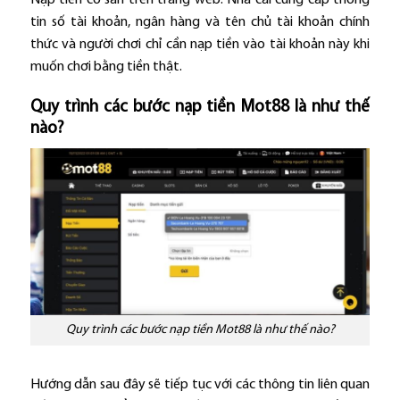
tin số tài khoản, ngân hàng và tên chủ tài khoản chính
thức và người chơi chỉ cần nạp tiền vào tài khoản này khi
muốn chơi bằng tiền thật.
Quy trình các bước nạp tiền Mot88 là như thế
nào?
Quy trình các bước nạp tiền Mot88 là như thế nào?
Hướng dẫn sau đây sẽ tiếp tục với các thông tin liên quan