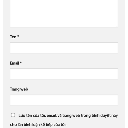
Tên
*
Email
*
Trang web
Lưu tên của tôi, email, và trang web trong trình duyệt này
cho lần bình luận kế tiếp của tôi.