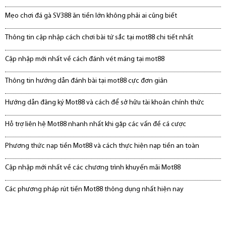
Mẹo chơi đá gà SV388 ăn tiền lớn không phải ai cũng biết
Thông tin cập nhập cách chơi bài tứ sắc tại mot88 chi tiết nhất
Cập nhập mới nhất về cách đánh vét máng tại mot88
Thông tin hướng dẫn đánh bài tại mot88 cực đơn giản
Hướng dẫn đăng ký Mot88 và cách để sở hữu tài khoản chính thức
Hỗ trợ liên hệ Mot88 nhanh nhất khi gặp các vấn đề cá cược
Phương thức nạp tiền Mot88 và cách thực hiện nạp tiền an toàn
Cập nhập mới nhất về các chương trình khuyến mãi Mot88
Các phương pháp rút tiền Mot88 thông dụng nhất hiện nay