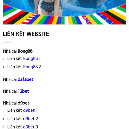
LIÊN KẾT WEBSITE
Nhà cái
Bong88
Liên kết
Bong88
1
Liên kết
Bong88
2
Nhà cái
dafabet
Nhà cái
12bet
Nhà cái
d9bet
Liên kết
d9bet
1
Liên kết
d9bet
2
Liên kết
d9bet
3