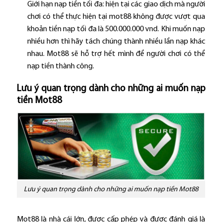
Giới hạn nạp tiền tối đa: hiện tại các giao dịch mà người
chơi có thể thực hiện tại mot88 không được vượt qua
khoản tiền nạp tối đa là 500.000.000 vnd. Khi muốn nạp
nhiều hơn thì hãy tách chúng thành nhiều lần nạp khác
nhau. Mot88 sẽ hỗ trợ hết mình để người chơi có thể
nạp tiền thành công.
Lưu ý quan trọng dành cho những ai muốn nạp
tiền Mot88
Lưu ý quan trọng dành cho những ai muốn nạp tiền Mot88
Mot88 là nhà cái lớn, được cấp phép và được đánh giá là