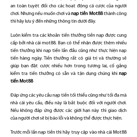
an toàn tuyệt đối cho các hoạt động cá cược của người
chơi. Nhưng nếu muốn chơi và
nạp tiền Mot88
thành công
thì hãy lưu ý đến những thông tin dưới đây.
Luôn kiểm tra các khoản tiền thưởng tiền nạp được cung
cấp bởi nhà cái mot88. Bạn có thể nhận được thêm nhiều
tiền thưởng khi nạp tiền lần đầu cũng như thực hiện nạp
tiền hàng ngày. Tiền thưởng rất có giá trị và thường sẽ
giúp bạn đặt cược nhiều hơn trong tương lai, cố gắng
kiểm tra tiền thưởng có sẵn và tận dụng chúng khi
nạp
tiền Mot88
Đáp ứng các yêu cầu nạp tiền tối thiểu cũng như tối đa mà
nhà cái yêu cầu, điều này là bắt buộc đối với người chơi.
Nếu không đáp ứng được các giới hạn này thì giao dịch
của người chơi sẽ bị báo lỗi và không thể được thực hiện.
Trước mỗi lần nạp tiền thì hãy truy cập vào nhà cái Mot88