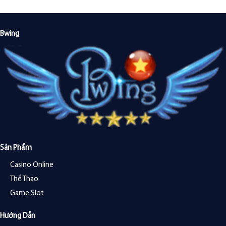
Bwing
Sản Phẩm
Casino Online
Thể Thao
Game Slot
Hướng Dẫn