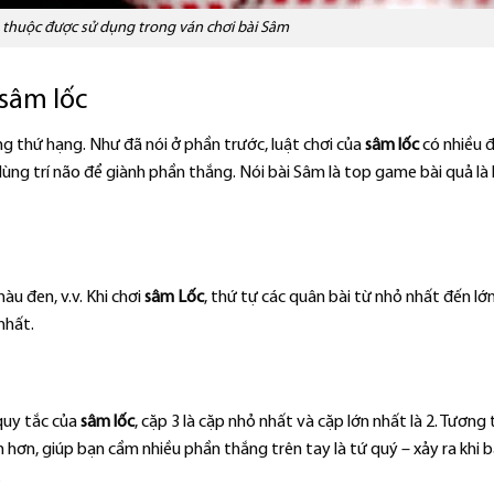
 thuộc được sử dụng trong ván chơi bài Sâm
 sâm lốc
ùng thứ hạng. Như đã nói ở phần trước, luật chơi của
sâm lốc
có nhiều 
ng trí não để giành phần thắng. Nói bài Sâm là top game bài quả là
u đen, v.v. Khi chơi
sâm Lốc
, thứ tự các quân bài từ nhỏ nhất đến lớn
 nhất.
o quy tắc của
sâm lốc
, cặp 3 là cặp nhỏ nhất và cặp lớn nhất là 2. Tương
m hơn, giúp bạn cầm nhiều phần thắng trên tay là tứ quý – xảy ra khi 
.