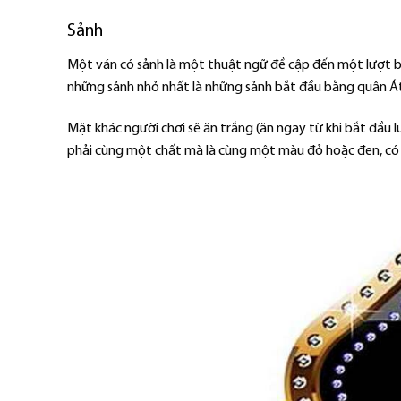
Sảnh
Một ván có sảnh là một thuật ngữ đề cập đến một lượt bài
những sảnh nhỏ nhất là những sảnh bắt đầu bằng quân Át 
Mặt khác người chơi sẽ ăn trắng (ăn ngay từ khi bắt đầu l
phải cùng một chất mà là cùng một màu đỏ hoặc đen, có 3