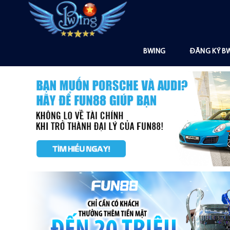
Skip
to
content
BWING
ĐĂNG KÝ B