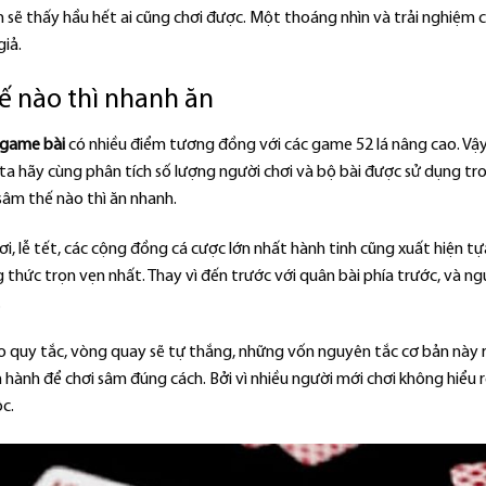
 sẽ thấy hầu hết ai cũng chơi được. Một thoáng nhìn và trải nghiệm 
iả.
ế nào thì nhanh ăn
game bài
có nhiều điểm tương đồng với các game 52 lá nâng cao. Vậ
g ta hãy cùng phân tích số lượng người chơi và bộ bài được sử dụng tr
sâm thế nào thì ăn nhanh.
ơi, lễ tết, các cộng đồng cá cược lớn nhất hành tinh cũng xuất hiện 
thức trọn vẹn nhất. Thay vì đến trước với quân bài phía trước, và n
.
eo quy tắc, vòng quay sẽ tự thắng, những vốn nguyên tắc cơ bản này 
 hành để chơi sâm đúng cách. Bởi vì nhiều người mới chơi không hiểu r
ộc.