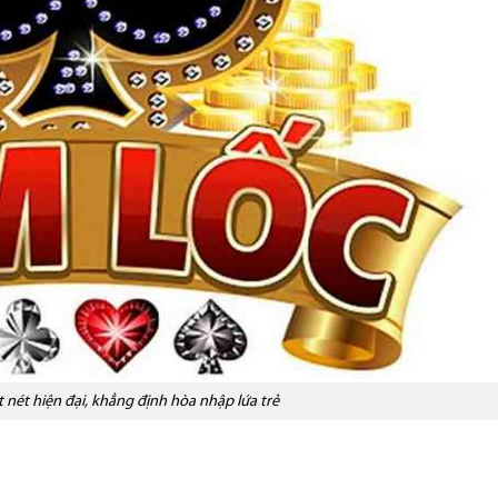
 nét hiện đại, khẳng định hòa nhập lứa trẻ