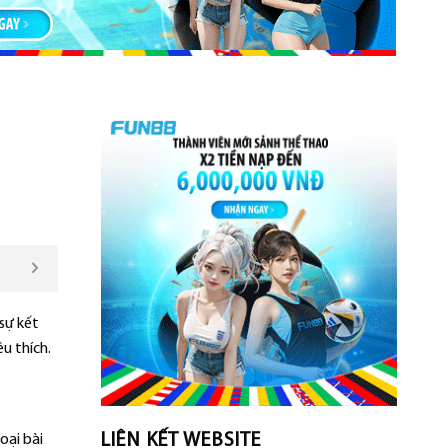
 sự kết
u thích.
LIÊN KẾT WEBSITE
oại bài