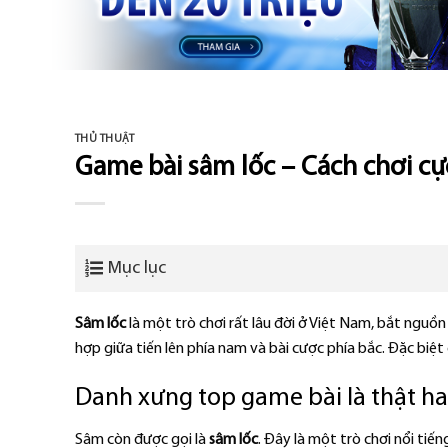
THỦ THUẬT
Game bài sâm lốc – Cách chơi cự
Mục lục
Sâm lốc
là một trò chơi rất lâu đời ở Việt Nam, bắt nguồ
hợp giữa tiến lên phía nam và bài cược phía bắc. Đặc biệt 
Danh xưng top game bài là thật ha
Sâm còn được gọi là
sâm lốc
. Đây là một trò chơi nổi tiến