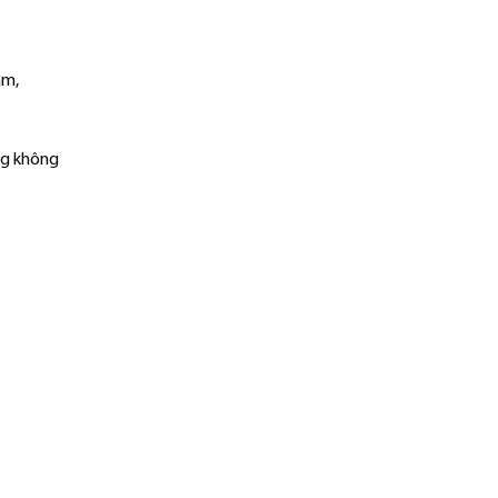
âm,
ưng không