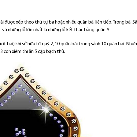
 được xếp theo thứ tự ba hoặc nhiều quân bài liên tiếp. Trong bài S
và những lỗ lớn nhất là những lỗ kết thúc bằng quân A.
ượt bài) khi sở hữu tứ quý 2, 10 quân bài trong sảnh 10 quân bài. Nh
 con xiêm thì ăn 5 cặp bạch thủ.