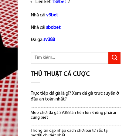
Liên kết
188bet
2
Nhà cái
v9bet
Nhà cái
sbobet
Đá gà
sv388
THỦ THUẬT CÁ CƯỢC
Trực tiếp đá gà là gì? Xem đá gà trực tuyến ở
đâu an toàn nhất?
Mẹo chơi đá gà SV388 ăn tiền lớn không phải ai
cũng biết
Thông tin cập nhập cách chơi bài tứ sắc tại
mot88 chi tiết nhất