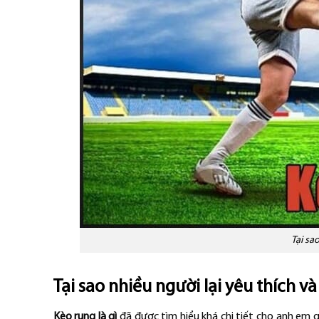
Tại sa
Tại sao nhiều người lại yêu thích v
Kèo rung là gì
đã được tìm hiểu khá chi tiết cho anh em qu