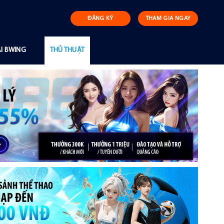
ĐĂNG KÝ
THAM GIA NGAY
I BWING
THỦ THUẬT