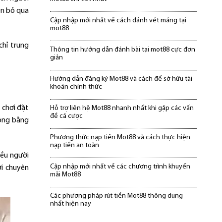
ên bỏ qua
Cập nhập mới nhất về cách đánh vét máng tại
mot88
chỉ trung
Thông tin hướng dẫn đánh bài tại mot88 cực đơn
giản
Hướng dẫn đăng ký Mot88 và cách để sở hữu tài
khoản chính thức
 chơi đặt
Hỗ trợ liên hệ Mot88 nhanh nhất khi gặp các vấn
đề cá cược
hông bằng
Phương thức nạp tiền Mot88 và cách thực hiện
nạp tiền an toàn
iều người
Cập nhập mới nhất về các chương trình khuyến
ơi chuyên
mãi Mot88
Các phương pháp rút tiền Mot88 thông dụng
nhất hiện nay