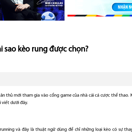
Tại sao kèo rung được chọn?
 tân thủ mới tham gia vào cổng game của nhà cái cá cược thể thao. 
 viết dưới đây.
running và đây là thuật ngữ dùng để chỉ những loại kèo có sự tha