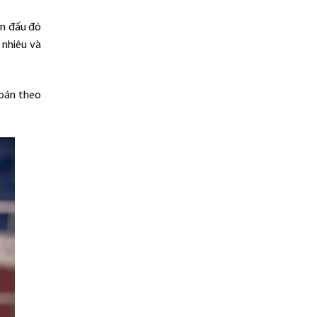
ận đấu đó
 nhiêu và
toán theo