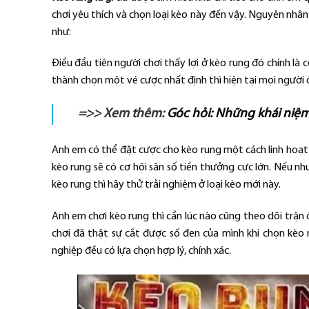
chơi yêu thích và chọn loại kèo này đến vậy. Nguyên nhâ
như:
Điều đầu tiên người chơi thấy lợi ở kèo rung đó chính là
thành chọn một vé cược nhất định thì hiện tại mọi người 
=>> Xem thêm:
Góc hỏi: Những khái niệm
Anh em có thể đặt cược cho kèo rung một cách linh hoạt 
kèo rung sẽ có cơ hội săn số tiền thưởng cực lớn. Nếu 
kèo rung thì hãy thử trải nghiệm ở loại kèo mới này.
Anh em chơi kèo rung thì cần lúc nào cũng theo dõi trận
chơi đã thật sự cắt được số đen của mình khi chọn kèo
nghiệp đều có lựa chọn hợp lý, chính xác.