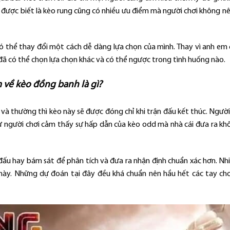
n được biết là kèo rung cũng có nhiều ưu điểm mà người chơi không n
 có thể thay đổi một cách dễ dàng lựa chọn của mình. Thay vì anh em 
đã có thể chọn lựa chọn khác và có thể ngược trong tình huống nào.
 về kèo đồng banh là gì?
và thường thì kèo này sẽ được đóng chỉ khi trận đấu kết thúc. Người
như người chơi cảm thấy sự hấp dẫn của kèo odd mà nhà cái đưa ra k
 đấu hay bám sát để phân tích và đưa ra nhận định chuẩn xác hơn. Nh
 này. Những dự đoán tại đây đều khá chuẩn nên hầu hết các tay ch