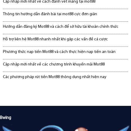
Cập nhập mới nhất về cách đánh vét máng tại mot88
Thông tin hướng dẫn đánh bài tại mot88 cực đơn giản
Hướng dẫn đăng ký Mot88 và cách để sở hữu tài khoản chính thức
Hỗ trợ liên hệ Mot88 nhanh nhất khi gặp các vấn đề cá cược
Phương thức nạp tiền Mot88 và cách thực hiện nạp tiền an toàn
Cập nhập mới nhất về các chương trình khuyến mãi Mot88
Các phương pháp rút tiền Mot88 thông dụng nhất hiện nay
Bwing