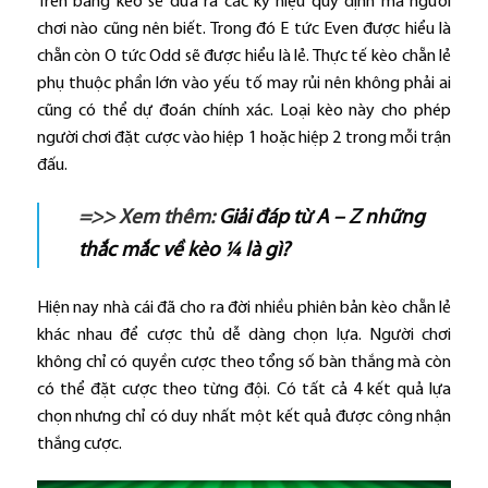
Trên bảng kèo sẽ đưa ra các ký hiệu quy định mà người
chơi nào cũng nên biết. Trong đó E tức Even được hiểu là
chẵn còn O tức Odd sẽ được hiểu là lẻ. Thực tế kèo chẵn lẻ
phụ thuộc phần lớn vào yếu tố may rủi nên không phải ai
cũng có thể dự đoán chính xác. Loại kèo này cho phép
người chơi đặt cược vào hiệp 1 hoặc hiệp 2 trong mỗi trận
đấu.
=>> Xem thêm:
Giải đáp từ A – Z những
thắc mắc về kèo ¼ là gì?
Hiện nay nhà cái đã cho ra đời nhiều phiên bản kèo chẵn lẻ
khác nhau để cược thủ dễ dàng chọn lựa. Người chơi
không chỉ có quyền cược theo tổng số bàn thắng mà còn
có thể đặt cược theo từng đội. Có tất cả 4 kết quả lựa
chọn nhưng chỉ có duy nhất một kết quả được công nhận
thắng cược.