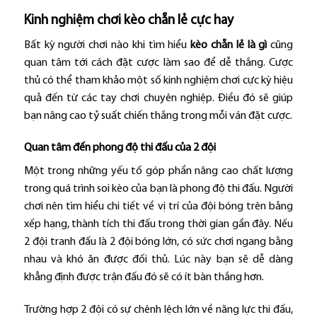
Kinh nghiệm chơi kèo chẵn lẻ cực hay
Bất kỳ người chơi nào khi tìm hiểu
kèo chẵn lẻ là gì
cũng
quan tâm tới cách đặt cược làm sao để dễ thắng. Cược
thủ có thể tham khảo một số kinh nghiệm chơi cực kỳ hiệu
quả đến từ các tay chơi chuyên nghiệp. Điều đó sẽ giúp
bạn nâng cao tỷ suất chiến thắng trong mỗi ván đặt cược.
Quan tâm đến phong độ thi đấu của 2 đội
Một trong những yếu tố góp phần nâng cao chất lượng
trong quá trình soi kèo của bạn là phong độ thi đấu. Người
chơi nên tìm hiểu chi tiết về vị trí của đội bóng trên bảng
xếp hạng, thành tích thi đấu trong thời gian gần đây. Nếu
2 đội tranh đấu là 2 đội bóng lớn, có sức chơi ngang bằng
nhau và khó ăn được đối thủ. Lúc này bạn sẽ dễ dàng
khẳng định được trận đấu đó sẽ có ít bàn thắng hơn.
Trường hợp 2 đội có sự chênh lệch lớn về năng lực thi đấu,