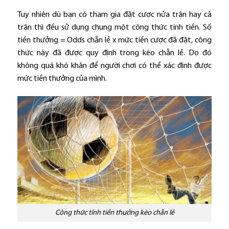
Tuy nhiên dù bạn có tham gia đặt cược nửa trận hay cả
trận thì đều sử dụng chung một công thức tính tiền. Số
tiền thưởng = Odds chẵn lẻ x mức tiền cược đã đặt, công
thức này đã được quy định trong kèo chẵn lẻ. Do đó
không quá khó khăn để người chơi có thể xác định được
mức tiền thưởng của mình.
Công thức tính tiền thưởng kèo chẵn lẻ