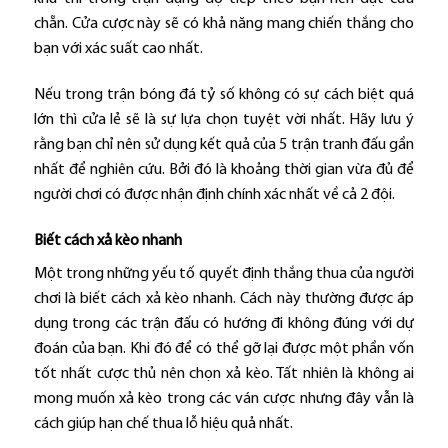
chẵn. Cửa cược này sẽ có khả năng mang chiến thắng cho
bạn với xác suất cao nhất.
Nếu trong trận bóng đá tỷ số không có sự cách biệt quá
lớn thì cửa lẻ sẽ là sự lựa chọn tuyệt vời nhất. Hãy lưu ý
rằng bạn chỉ nên sử dụng kết quả của 5 trận tranh đấu gần
nhất để nghiên cứu. Bởi đó là khoảng thời gian vừa đủ để
người chơi có được nhận định chính xác nhất về cả 2 đội.
Biết cách xả kèo nhanh
Một trong những yếu tố quyết định thắng thua của người
chơi là biết cách xả kèo nhanh. Cách này thường được áp
dụng trong các trận đấu có hướng đi không đúng với dự
đoán của bạn. Khi đó để có thể gỡ lại được một phần vốn
tốt nhất cược thủ nên chọn xả kèo. Tất nhiên là không ai
mong muốn xả kèo trong các ván cược nhưng đây vẫn là
cách giúp hạn chế thua lỗ hiệu quả nhất.