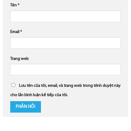
Tên
*
Email
*
Trang web
Lưu tên của tôi, email, và trang web trong trình duyệt này
cho lần bình luận kế tiếp của tôi.