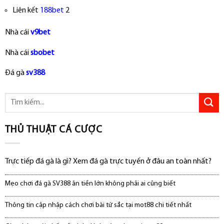
Liên kết
188bet
2
Nhà cái
v9bet
Nhà cái
sbobet
Đá gà
sv388
THỦ THUẬT CÁ CƯỢC
Trực tiếp đá gà là gì? Xem đá gà trực tuyến ở đâu an toàn nhất?
Mẹo chơi đá gà SV388 ăn tiền lớn không phải ai cũng biết
Thông tin cập nhập cách chơi bài tứ sắc tại mot88 chi tiết nhất