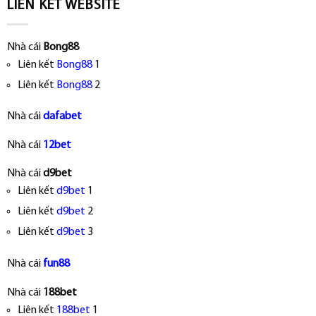
LIÊN KẾT WEBSITE
Nhà cái
Bong88
Liên kết
Bong88
1
Liên kết
Bong88
2
Nhà cái
dafabet
Nhà cái
12bet
Nhà cái
d9bet
Liên kết
d9bet
1
Liên kết
d9bet
2
Liên kết
d9bet
3
Nhà cái
fun88
Nhà cái
188bet
Liên kết
188bet
1