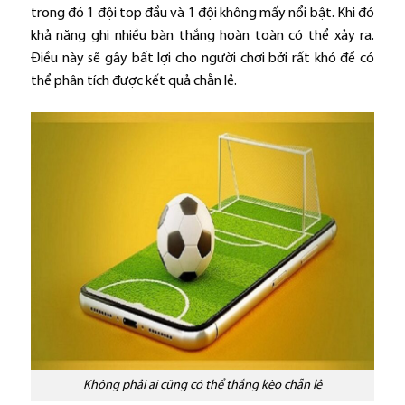
trong đó 1 đội top đầu và 1 đội không mấy nổi bật. Khi đó
khả năng ghi nhiều bàn thắng hoàn toàn có thể xảy ra.
Điều này sẽ gây bất lợi cho người chơi bởi rất khó để có
thể phân tích được kết quả chẵn lẻ.
Không phải ai cũng có thể thắng kèo chẵn lẻ