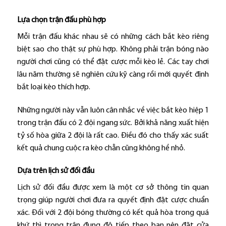
Lựa chọn trận đấu phù hợp
Mỗi trận đấu khác nhau sẽ có những cách bắt kèo riêng
biệt sao cho thật sự phù hợp. Không phải trận bóng nào
người chơi cũng có thể đặt cược mỗi kèo lẻ. Các tay chơi
lâu năm thường sẽ nghiên cứu kỹ càng rồi mới quyết định
bắt loại kèo thích hợp.
Những người này vẫn luôn cân nhắc về việc bắt kèo hiệp 1
trong trận đấu có 2 đội ngang sức. Bởi khả năng xuất hiện
tỷ số hòa giữa 2 đội là rất cao. Điều đó cho thấy xác suất
kết quả chung cuộc ra kèo chẵn cũng không hề nhỏ.
Dựa trên lịch sử đối đầu
Lịch sử đối đầu được xem là một cơ sở thông tin quan
trọng giúp người chơi đưa ra quyết định đặt cược chuẩn
xác. Đối với 2 đội bóng thường có kết quả hòa trong quá
khứ thì trong trận đụng độ tiếp theo bạn nên đặt cửa