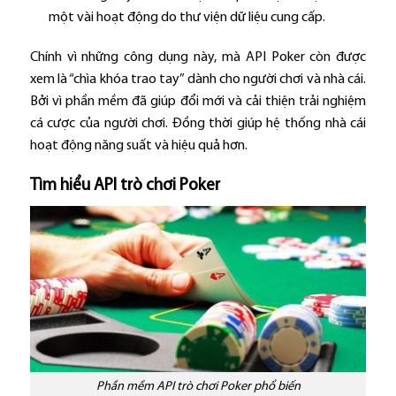
một vài hoạt động do thư viện dữ liệu cung cấp.
Chính vì những công dụng này, mà API Poker còn được
xem là “chìa khóa trao tay” dành cho người chơi và nhà cái.
Bởi vì phần mềm đã giúp đổi mới và cải thiện trải nghiệm
cá cược của người chơi. Đồng thời giúp hệ thống nhà cái
hoạt động năng suất và hiệu quả hơn.
Tìm hiểu API trò chơi Poker
Phần mềm API trò chơi Poker phổ biến