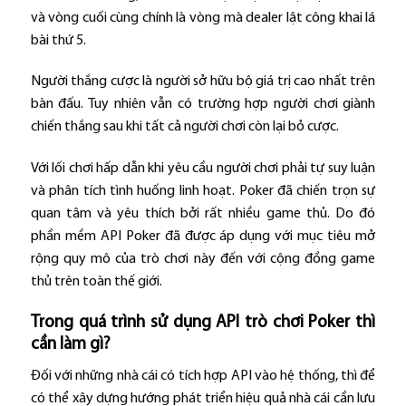
và vòng cuối cùng chính là vòng mà dealer lật công khai lá
bài thứ 5.
Người thắng cược là người sở hữu bộ giá trị cao nhất trên
bàn đấu. Tuy nhiên vẫn có trường hợp người chơi giành
chiến thắng sau khi tất cả người chơi còn lại bỏ cược.
Với lối chơi hấp dẫn khi yêu cầu người chơi phải tự suy luận
và phân tích tình huống linh hoạt. Poker đã chiến trọn sự
quan tâm và yêu thích bởi rất nhiều game thủ. Do đó
phần mềm API Poker đã được áp dụng với mục tiêu mở
rộng quy mô của trò chơi này đến với cộng đồng game
thủ trên toàn thế giới.
Trong quá trình sử dụng API trò chơi Poker thì
cần làm gì?
Đối với những nhà cái có tích hợp API vào hệ thống, thì để
có thể xây dựng hướng phát triển hiệu quả nhà cái cần lưu