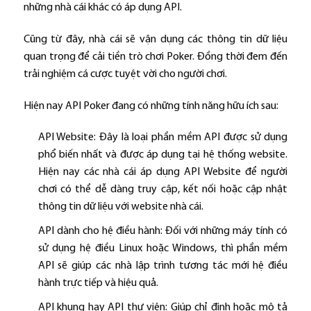
những nhà cái khác có áp dụng API.
Cũng từ đây, nhà cái sẽ vận dụng các thông tin dữ liệu
quan trọng để cải tiền trò chơi Poker. Đồng thời đem đến
trải nghiệm cá cược tuyệt vời cho người chơi.
Hiện nay API Poker đang có những tính năng hữu ích sau:
API Website: Đây là loại phần mềm API được sử dụng
phổ biến nhất và được áp dụng tại hệ thống website.
Hiện nay các nhà cái áp dụng API Website để người
chơi có thể dễ dàng truy cập, kết nối hoặc cập nhật
thông tin dữ liệu với website nhà cái.
API dành cho hệ điều hành: Đối với những máy tính có
sử dụng hệ điều Linux hoặc Windows, thì phần mềm
API sẽ giúp các nhà lập trình tương tác mới hệ điều
hành trực tiếp và hiệu quả.
API khung hay API thư viện: Giúp chỉ định hoặc mô tả