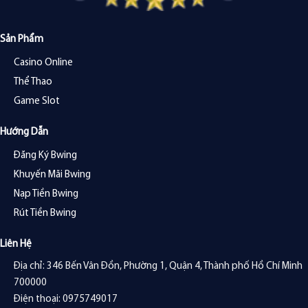
Sản Phẩm
Casino Online
Thể Thao
Game Slot
Hướng Dẫn
Đăng Ký Bwing
Khuyến Mãi Bwing
Nạp Tiền Bwing
Rút Tiền Bwing
Liên Hệ
Địa chỉ: 346 Bến Vân Đồn, Phường 1, Quận 4, Thành phố Hồ Chí Minh
700000
Điện thoại:
0975749017