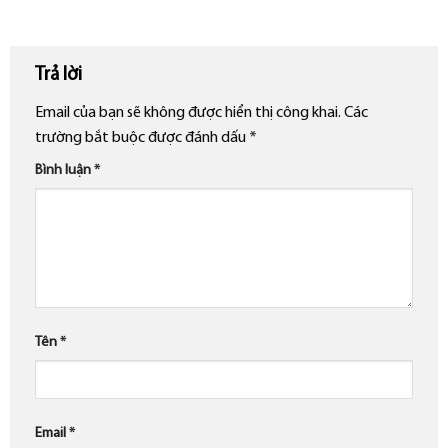
Trả lời
Email của bạn sẽ không được hiển thị công khai.
Các
trường bắt buộc được đánh dấu
*
Bình luận
*
Tên
*
Email
*