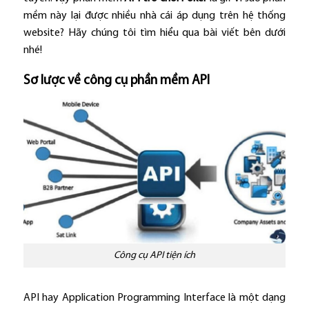
mềm này lại được nhiều nhà cái áp dụng trên hệ thống
website? Hãy chúng tôi tìm hiểu qua bài viết bên dưới
nhé!
Sơ lược về công cụ phần mềm API
Công cụ API tiện ích
API hay Application Programming Interface là một dạng