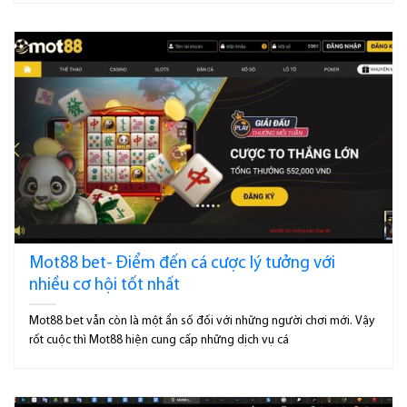
Mot88 bet- Điểm đến cá cược lý tưởng với
nhiều cơ hội tốt nhất
Mot88 bet vẫn còn là một ẩn số đối với những người chơi mới. Vậy
rốt cuộc thì Mot88 hiện cung cấp những dịch vụ cá