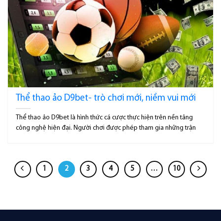
Thể thao ảo D9bet- trò chơi mới, niềm vui mới
Thể thao ảo D9bet là hình thức cá cược thực hiện trên nền tảng
công nghệ hiện đại. Người chơi được phép tham gia những trận
1
2
3
4
5
…
10