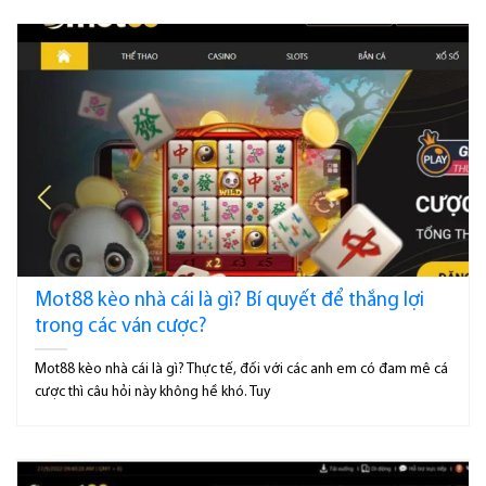
Mot88 kèo nhà cái là gì? Bí quyết để thắng lợi
trong các ván cược?
Mot88 kèo nhà cái là gì? Thực tế, đối với các anh em có đam mê cá
cược thì câu hỏi này không hề khó. Tuy