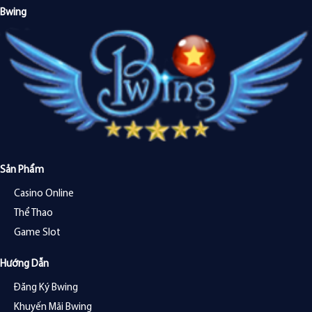
Bwing
Sản Phẩm
Casino Online
Thể Thao
Game Slot
Hướng Dẫn
Đăng Ký Bwing
Khuyến Mãi Bwing